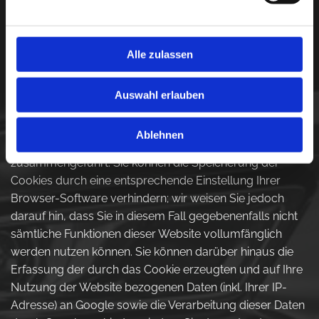
gekürzt. Im Auftrag des Betreibers dieser Website wird
Google diese Informationen benutzen, um Ihre Nutzung
der Website auszuwerten, um Reports über die
Alle zulassen
Websiteaktivitäten zusammenzustellen und um weitere
mit der Websitenutzung und der Internetnutzung
verbundene Dienstleistungen gegenüber dem
Auswahl erlauben
Websitebetreiber zu erbringen. Die im Rahmen von
Google Analytics von Ihrem Browser übermittelte IP-
Ablehnen
Adresse wird nicht mit anderen Daten von Google
zusammengeführt. Sie können die Speicherung der
Cookies durch eine entsprechende Einstellung Ihrer
Browser-Software verhindern; wir weisen Sie jedoch
darauf hin, dass Sie in diesem Fall gegebenenfalls nicht
sämtliche Funktionen dieser Website vollumfänglich
werden nutzen können. Sie können darüber hinaus die
Erfassung der durch das Cookie erzeugten und auf Ihre
Nutzung der Website bezogenen Daten (inkl. Ihrer IP-
Adresse) an Google sowie die Verarbeitung dieser Daten