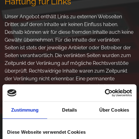
Haftung für Links
Unser Angebot enthält Links zu externen Webseiten
Dritter, auf deren Inhalte wir keinen Einfluss haben.
Deshalb können wir für diese fremden Inhalte auch keine
Gewähr übernehmen. Für die Inhalte der verlinkten
Seiten ist stets der jeweilige Anbieter oder Betreiber der
Seiten verantwortlich. Die verlinkten Seiten wurden zum
Zeitpunkt der Verlinkung auf mögliche Rechtsverstöße
überprüft. Rechtswidrige Inhalte waren zum Zeitpunkt
der Verlinkung nicht erkennbar. Eine permanente
inhaltliche Kontrolle der verlinkten Seiten ist jedoch ohne
konkrete Anhaltspunkte einer Rechtsverletzung nicht
zumutbar. Bei Bekanntwerden von Rechtsverletzungen
werden wir derartige Links umgehend entfernen.
Zustimmung
Details
Über Cookies
Datenschutzerklärung für die
Diese Webseite verwendet Cookies