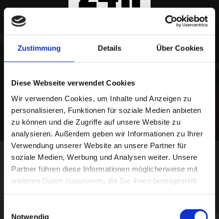
TANKAUTOMAT
Zustimmung
Details
Über Cookies
Diese Webseite verwendet Cookies
PRODUKTE & LEISTUNGEN
Wir verwenden Cookies, um Inhalte und Anzeigen zu
personalisieren, Funktionen für soziale Medien anbieten
zu können und die Zugriffe auf unsere Website zu
analysieren. Außerdem geben wir Informationen zu Ihrer
Verwendung unserer Website an unsere Partner für
soziale Medien, Werbung und Analysen weiter. Unsere
Partner führen diese Informationen möglicherweise mit
weiteren Daten zusammen, die Sie ihnen bereitgestellt
Machen Sie Ihren Pit Stop bei
haben oder die sie im Rahmen Ihrer Nutzung der Dienste
OGOZ
gesammelt haben.
Einwilligungsauswahl
Notwendig